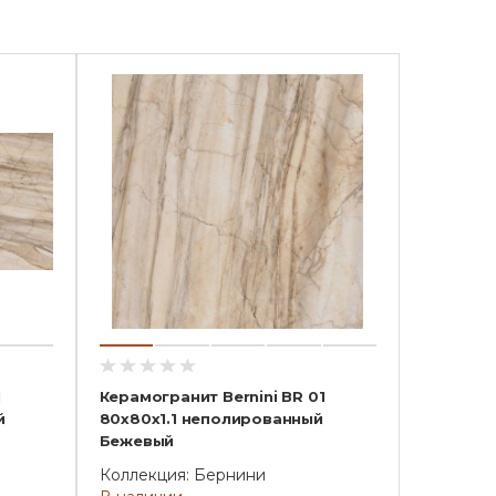
1
Керамогранит Bernini BR 01
й
80x80x1.1 неполированный
Бежевый
Коллекция: Бернини