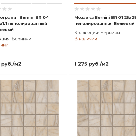
огранит Bernini BR 04
Мозаика Bernini BR 01 25x28
x1.1 неполированный
неполированная Бежевый
невый
Коллекция: Бернини
кция: Бернини
В наличии
ичии
 руб./м2
1 275 руб./м2