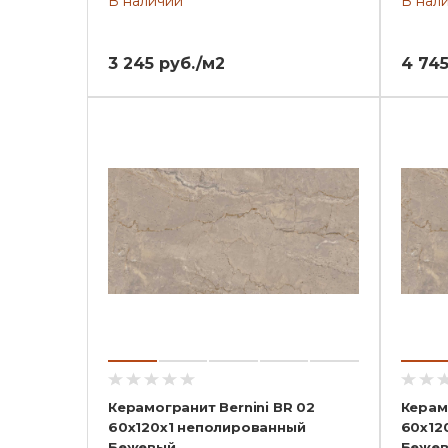
В наличии
В нал
3 245 руб./м2
4 745
Керамогранит Bernini BR 02
Керам
60x120x1 неполированный
60x12
Бежевый
Беже