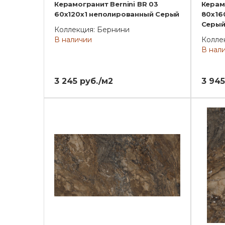
Керамогранит Bernini BR 03
Керам
60x120x1 неполированный Серый
80x16
Серы
Коллекция: Бернини
В наличии
Колле
В нал
3 245 руб./м2
3 945