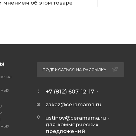
м мнением об этом товаре
ТЫ
ПОДПИСАТЬСЯ НА РАССЫЛКУ
ие на
ьных
+7 (812) 607-12-17
zakaz@ceramama.ru
в
и
ustinov@ceramama.ru
-
и
для коммерческих
ьных
предложений