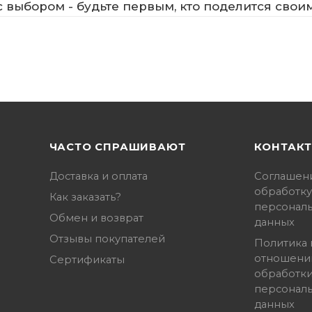
 выбором - будьте первым, кто поделится свои
ЧАСТО СПРАШИВАЮТ
КОНТАК
Доставка и оплата
Соглашен
обработку
Как заказать?
персонал
Обмен и возврат
данных
Отзывы покупателей
Политика 
отношени
Сертификаты
обработк
персонал
данных