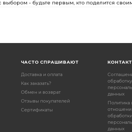
 выбором - будьте первым, кто поделится свои
ЧАСТО СПРАШИВАЮТ
КОНТАК
Доставка и оплата
Соглашен
обработку
Как заказать?
персонал
Обмен и возврат
данных
Отзывы покупателей
Политика 
отношени
Сертификаты
обработк
персонал
данных