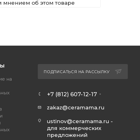
м мнением об этом товаре
ТЫ
ПОДПИСАТЬСЯ НА РАССЫЛКУ
ие на
ьных
+7 (812) 607-12-17
zakaz@ceramama.ru
в
и
ustinov@ceramama.ru
-
и
для коммерческих
ьных
предложений