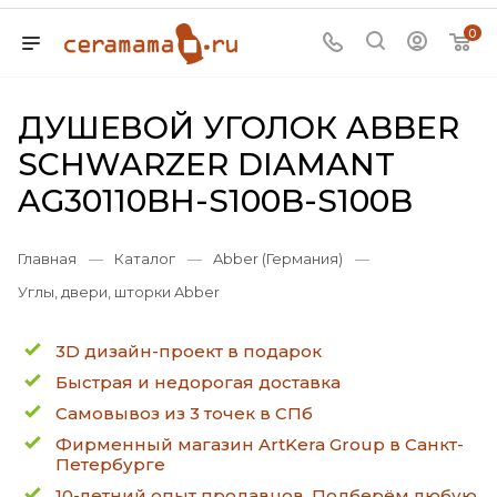
0
ДУШЕВОЙ УГОЛОК ABBER
SCHWARZER DIAMANT
AG30110BH-S100B-S100B
Главная
—
Каталог
—
Abber (Германия)
—
Углы, двери, шторки Abber
3D дизайн-проект в подарок
Быстрая и недорогая доставка
Самовывоз из 3 точек в СПб
Фирменный магазин ArtKera Group в Санкт-
Петербурге
10-летний опыт продавцов. Подберём любую