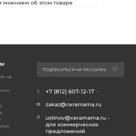
м мнением об этом товаре
ТЫ
ПОДПИСАТЬСЯ НА РАССЫЛКУ
ие на
ьных
+7 (812) 607-12-17
zakaz@ceramama.ru
в
и
ustinov@ceramama.ru
-
и
для коммерческих
ьных
предложений