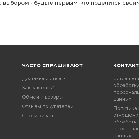
 выбором - будьте первым, кто поделится свои
ЧАСТО СПРАШИВАЮТ
КОНТАК
Доставка и оплата
Соглашен
обработку
Как заказать?
персонал
Обмен и возврат
данных
Отзывы покупателей
Политика 
отношени
Сертификаты
обработк
персонал
данных