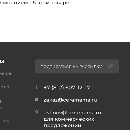
м мнением об этом товаре
ТЫ
ПОДПИСАТЬСЯ НА РАССЫЛКУ
ие на
ьных
+7 (812) 607-12-17
zakaz@ceramama.ru
в
и
ustinov@ceramama.ru
-
и
для коммерческих
ьных
предложений