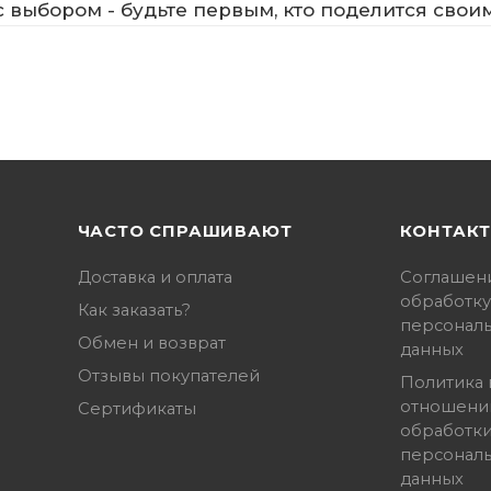
 выбором - будьте первым, кто поделится свои
ЧАСТО СПРАШИВАЮТ
КОНТАК
Доставка и оплата
Соглашен
обработку
Как заказать?
персонал
Обмен и возврат
данных
Отзывы покупателей
Политика 
отношени
Сертификаты
обработк
персонал
данных