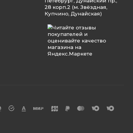
Петебрург, Дунайский пр.,
28 корп.2 (м. Звёздная,
Купчино, Дунайская)