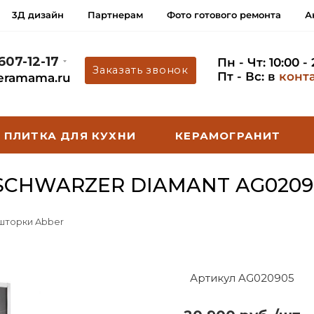
3Д дизайн
Партнерам
Фото готового ремонта
А
 607-12-17
Пн - Чт: 10:00 -
Заказать звонок
Пт - Вс: в
конт
eramama.ru
ПЛИТКА ДЛЯ КУХНИ
КЕРАМОГРАНИТ
SCHWARZER DIAMANT AG0209
 шторки Abber
Артикул AG020905