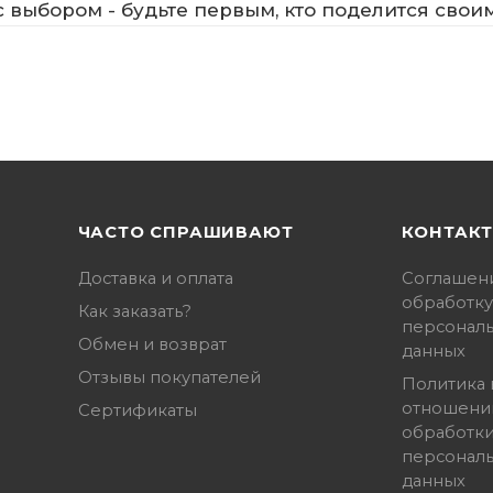
 выбором - будьте первым, кто поделится свои
ЧАСТО СПРАШИВАЮТ
КОНТАК
Доставка и оплата
Соглашен
обработку
Как заказать?
персонал
Обмен и возврат
данных
Отзывы покупателей
Политика 
отношени
Сертификаты
обработк
персонал
данных