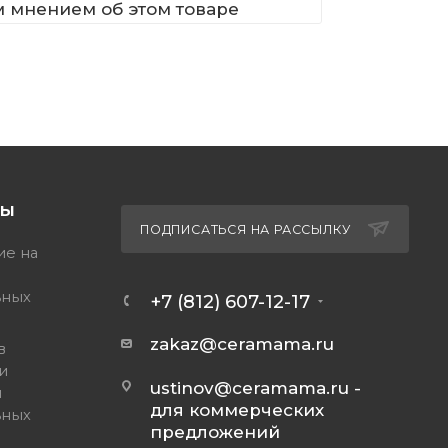
м мнением об этом товаре
ТЫ
ПОДПИСАТЬСЯ НА РАССЫЛКУ
ие на
ьных
+7 (812) 607-12-17
zakaz@ceramama.ru
в
и
ustinov@ceramama.ru
-
и
для коммерческих
ьных
предложений