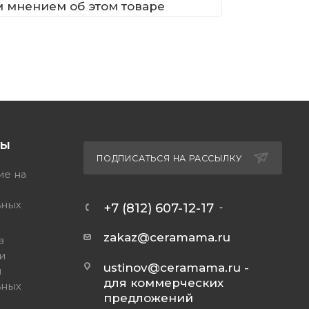
м мнением об этом товаре
ТЫ
ПОДПИСАТЬСЯ НА РАССЫЛКУ
ие на
ьных
+7 (812) 607-12-17
zakaz@ceramama.ru
в
и
ustinov@ceramama.ru
-
и
для коммерческих
ьных
предложений