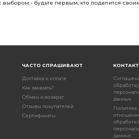
 выбором - будьте первым, кто поделится свои
ЧАСТО СПРАШИВАЮТ
КОНТАК
Доставка и оплата
Соглашен
обработку
Как заказать?
персонал
Обмен и возврат
данных
Отзывы покупателей
Политика 
отношени
Сертификаты
обработк
персонал
данных