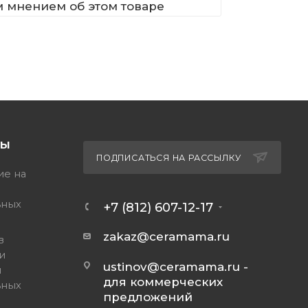
м мнением об этом товаре
ТЫ
ПОДПИСАТЬСЯ НА РАССЫЛКУ
ие на
ьных
+7 (812) 607-12-17
zakaz@ceramama.ru
в
и
ustinov@ceramama.ru
-
и
для коммерческих
ьных
предложений