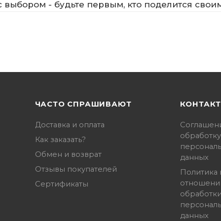
 выбором - будьте первым, кто поделится свои
ЧАСТО СПРАШИВАЮТ
КОНТАК
Доставка и оплата
Соглашен
обработку
Как заказать?
персонал
Обмен и возврат
данных
Отзывы покупателей
Политика 
отношени
Сертификаты
обработк
персонал
данных