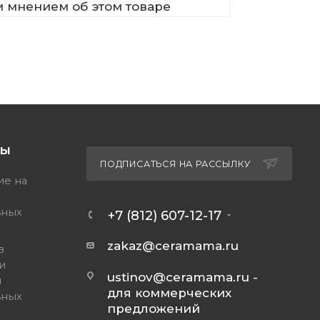
м мнением об этом товаре
ТЫ
ПОДПИСАТЬСЯ НА РАССЫЛКУ
ие на
ьных
+7 (812) 607-12-17
zakaz@ceramama.ru
в
и
ustinov@ceramama.ru
-
и
для коммерческих
ьных
предложений