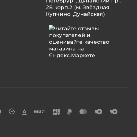
Петебрург, Дунайский пр.,
28 корп.2 (м. Звёздная,
Купчино, Дунайская)