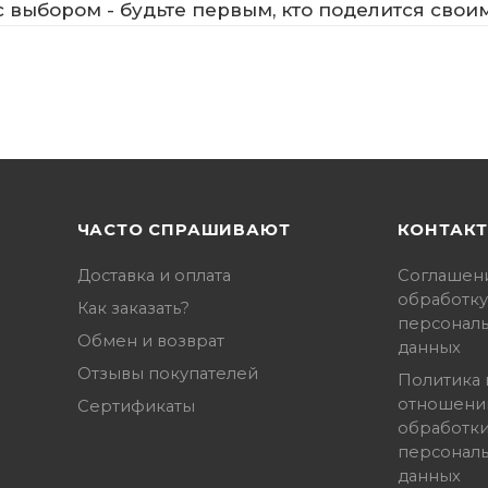
 выбором - будьте первым, кто поделится свои
ЧАСТО СПРАШИВАЮТ
КОНТАК
Доставка и оплата
Соглашен
обработку
Как заказать?
персонал
Обмен и возврат
данных
Отзывы покупателей
Политика 
отношени
Сертификаты
обработк
персонал
данных