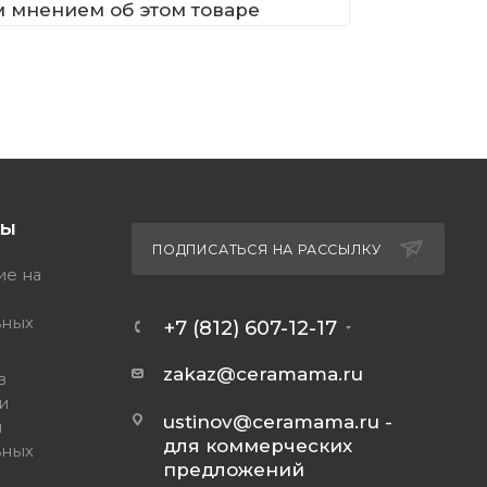
м мнением об этом товаре
ТЫ
ПОДПИСАТЬСЯ НА РАССЫЛКУ
ие на
ьных
+7 (812) 607-12-17
zakaz@ceramama.ru
в
и
ustinov@ceramama.ru
-
и
для коммерческих
ьных
предложений