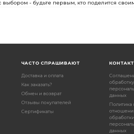
 выбором - будьте первым, кто поделится свои
ЧАСТО СПРАШИВАЮТ
КОНТАК
Доставка и оплата
Соглашен
обработку
Как заказать?
персонал
Обмен и возврат
данных
Отзывы покупателей
Политика 
отношени
Сертификаты
обработк
персонал
данных