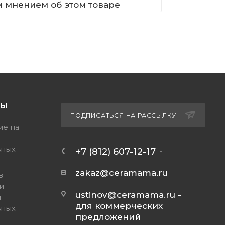
м мнением об этом товаре
ТЫ
ПОДПИСАТЬСЯ НА РАССЫЛКУ
ие на
ьных
+7 (812) 607-12-17
zakaz@ceramama.ru
в
и
ustinov@ceramama.ru
-
и
для коммерческих
ьных
предложений