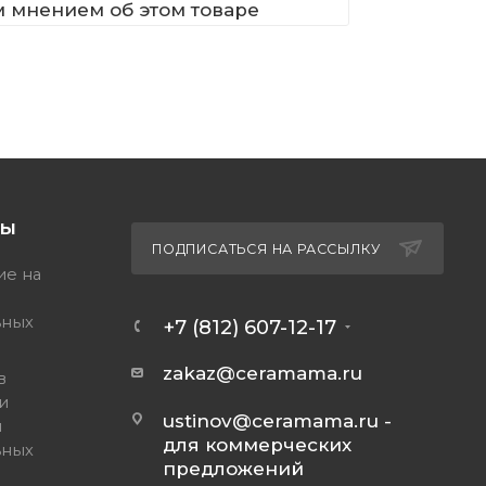
м мнением об этом товаре
ТЫ
ПОДПИСАТЬСЯ НА РАССЫЛКУ
ие на
ьных
+7 (812) 607-12-17
zakaz@ceramama.ru
в
и
ustinov@ceramama.ru
-
и
для коммерческих
ьных
предложений