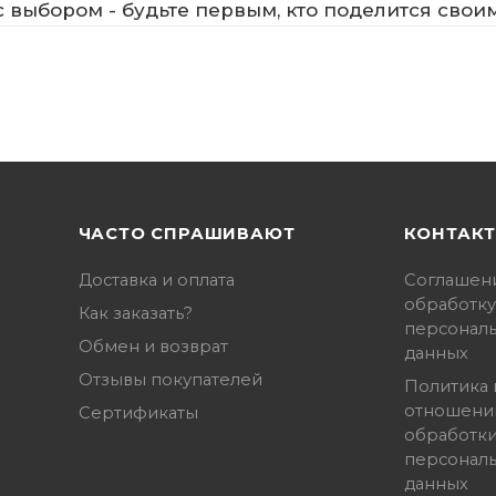
 выбором - будьте первым, кто поделится свои
ЧАСТО СПРАШИВАЮТ
КОНТАК
Доставка и оплата
Соглашен
обработку
Как заказать?
персонал
Обмен и возврат
данных
Отзывы покупателей
Политика 
отношени
Сертификаты
обработк
персонал
данных