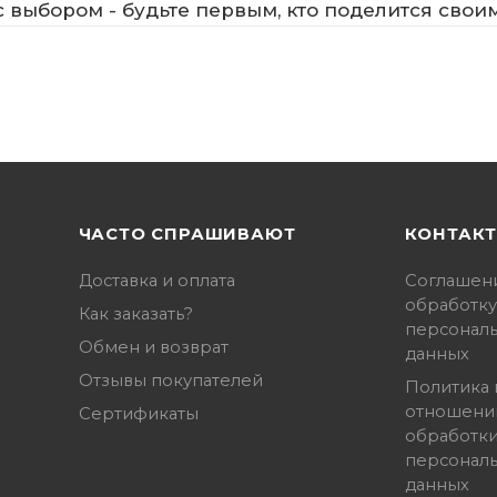
 выбором - будьте первым, кто поделится свои
ЧАСТО СПРАШИВАЮТ
КОНТАК
Доставка и оплата
Соглашен
обработку
Как заказать?
персонал
Обмен и возврат
данных
Отзывы покупателей
Политика 
отношени
Сертификаты
обработк
персонал
данных