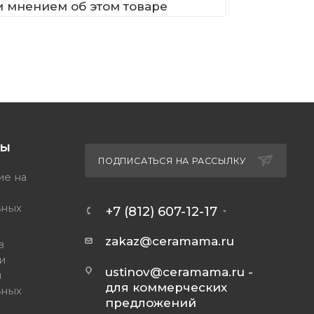
м мнением об этом товаре
ТЫ
ПОДПИСАТЬСЯ НА РАССЫЛКУ
ие на
ьных
+7 (812) 607-12-17
zakaz@ceramama.ru
в
и
ustinov@ceramama.ru
-
и
для коммерческих
ьных
предложений