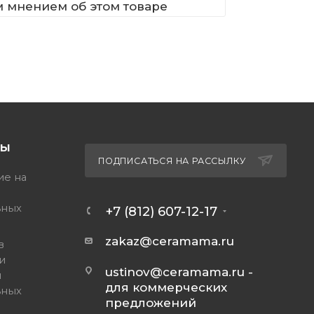
м мнением об этом товаре
ТЫ
ПОДПИСАТЬСЯ НА РАССЫЛКУ
ие на
ьных
+7 (812) 607-12-17
zakaz@ceramama.ru
в
и
ustinov@ceramama.ru
-
и
для коммерческих
ьных
предложений