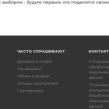
 выбором - будьте первым, кто поделится свои
ЧАСТО СПРАШИВАЮТ
КОНТАК
Доставка и оплата
Соглашен
обработку
Как заказать?
персонал
Обмен и возврат
данных
Отзывы покупателей
Политика 
отношени
Сертификаты
обработк
персонал
данных