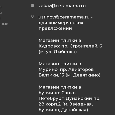
zakaz@ceramama.ru
в
и
ustinov@ceramama.ru
-
и
для коммерческих
ьных
предложений
Магазин плитки в
Кудрово: пр. Строителей, 6
(м. ул. Дыбенко)
Магазин плитки в
Мурино: пр. Авиаторов
Балтики, 13 (м. Девяткино)
Магазин плитки в
Купчино: Санкт-
Петебрург, Дунайский пр.,
28 корп.2 (м. Звёздная,
Купчино, Дунайская)