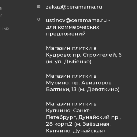
zakaz@ceramama.ru
в
и
ustinov@ceramama.ru
-
и
для коммерческих
ьных
предложений
Магазин плитки в
Кудрово: пр. Строителей, 6
(м. ул. Дыбенко)
Магазин плитки в
Мурино: пр. Авиаторов
Балтики, 13 (м. Девяткино)
Магазин плитки в
Купчино: Санкт-
Петебрург, Дунайский пр.,
28 корп.2 (м. Звёздная,
Купчино, Дунайская)