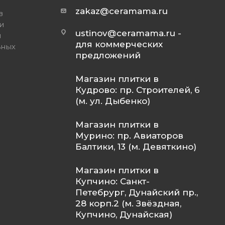
zakaz@ceramama.ru
в
и
ustinov@ceramama.ru
-
и
для коммерческих
ьных
предложений
Магазин плитки в
Кудрово: пр. Строителей, 6
(м. ул. Дыбенко)
Магазин плитки в
Мурино: пр. Авиаторов
Балтики, 13 (м. Девяткино)
Магазин плитки в
Купчино: Санкт-
Петебрург, Дунайский пр.,
28 корп.2 (м. Звёздная,
Купчино, Дунайская)