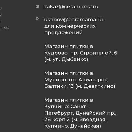
zakaz@ceramama.ru
в
и
ustinov@ceramama.ru
-
и
для коммерческих
ьных
предложений
Магазин плитки в
Кудрово: пр. Строителей, 6
(м. ул. Дыбенко)
Магазин плитки в
Мурино: пр. Авиаторов
Балтики, 13 (м. Девяткино)
Магазин плитки в
Купчино: Санкт-
Петебрург, Дунайский пр.,
28 корп.2 (м. Звёздная,
Купчино, Дунайская)