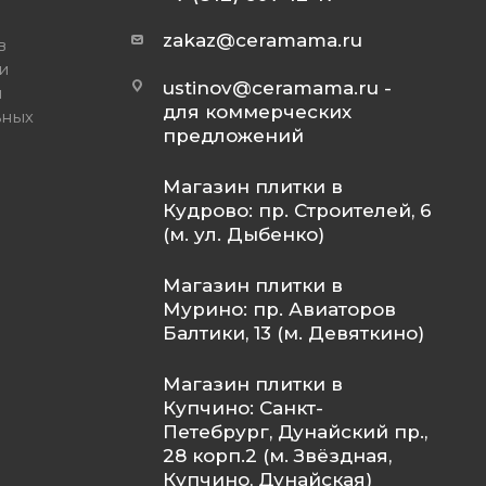
zakaz@ceramama.ru
в
и
ustinov@ceramama.ru
-
и
для коммерческих
ьных
предложений
Магазин плитки в
Кудрово: пр. Строителей, 6
(м. ул. Дыбенко)
Магазин плитки в
Мурино: пр. Авиаторов
Балтики, 13 (м. Девяткино)
Магазин плитки в
Купчино: Санкт-
Петебрург, Дунайский пр.,
28 корп.2 (м. Звёздная,
Купчино, Дунайская)