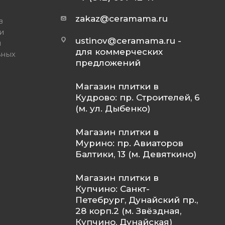
zakaz@ceramama.ru
в
и
ustinov@ceramama.ru
-
и
для коммерческих
ьных
предложений
Магазин плитки в
Кудрово: пр. Строителей, 6
(м. ул. Дыбенко)
Магазин плитки в
Мурино: пр. Авиаторов
Балтики, 13 (м. Девяткино)
Магазин плитки в
Купчино: Санкт-
Петебрург, Дунайский пр.,
28 корп.2 (м. Звёздная,
Купчино, Дунайская)