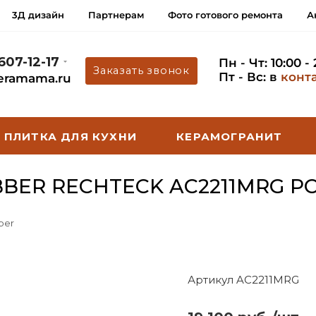
3Д дизайн
Партнерам
Фото готового ремонта
А
 607-12-17
Пн - Чт: 10:00 -
Заказать звонок
Пт - Вс: в
конт
eramama.ru
ПЛИТКА ДЛЯ КУХНИ
КЕРАМОГРАНИТ
BER RECHTECK AC2211MRG Р
ber
Артикул AC2211MRG