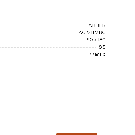
ABBER
AC2211MRG
90 х 180
8.5
Фаянс