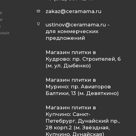
zakaz@ceramama.ru
в
и
ustinov@ceramama.ru
-
и
для коммерческих
ьных
предложений
Магазин плитки в
Кудрово: пр. Строителей, 6
(м. ул. Дыбенко)
Магазин плитки в
Мурино: пр. Авиаторов
Балтики, 13 (м. Девяткино)
Магазин плитки в
Купчино: Санкт-
Петебрург, Дунайский пр.,
28 корп.2 (м. Звёздная,
Купчино, Дунайская)