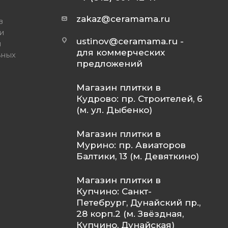
zakaz@ceramama.ru
в
и
ustinov@ceramama.ru
-
и
для коммерческих
ьных
предложений
Магазин плитки в
Кудрово: пр. Строителей, 6
(м. ул. Дыбенко)
Магазин плитки в
Мурино: пр. Авиаторов
Балтики, 13 (м. Девяткино)
Магазин плитки в
Купчино: Санкт-
Петебрург, Дунайский пр.,
28 корп.2 (м. Звёздная,
Купчино, Дунайская)