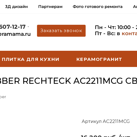
3Д дизайн
Партнерам
Фото готового ремонта
А
 607-12-17
Пн - Чт: 10:00 -
Заказать звонок
Пт - Вс: в
конт
eramama.ru
ПЛИТКА ДЛЯ КУХНИ
КЕРАМОГРАНИТ
BER RECHTECK AC2211MCG С
ber
Артикул AC2211MCG