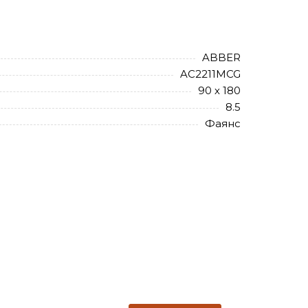
ABBER
AC2211MCG
90 х 180
8.5
Фаянс