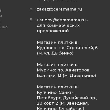
zakaz@ceramama.ru
в
и
ustinov@ceramama.ru
-
и
для коммерческих
ьных
предложений
Магазин плитки в
Кудрово: пр. Строителей, 6
(м. ул. Дыбенко)
Магазин плитки в
Мурино: пр. Авиаторов
Балтики, 13 (м. Девяткино)
Магазин плитки в
Купчино: Санкт-
Петебрург, Дунайский пр.,
28 корп.2 (м. Звёздная,
Купчино, Дунайская)