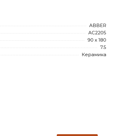
ABBER
AC2205
90 х 180
7.5
Керамика