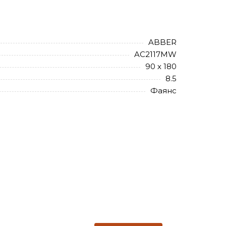
ABBER
AC2117MW
90 х 180
8.5
Фаянс