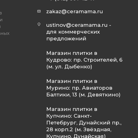
zakaz@ceramama.ru
в
и
ustinov@ceramama.ru
-
и
для коммерческих
ьных
предложений
Магазин плитки в
Кудрово: пр. Строителей, 6
(м. ул. Дыбенко)
Магазин плитки в
Мурино: пр. Авиаторов
Балтики, 13 (м. Девяткино)
Магазин плитки в
Купчино: Санкт-
Петебрург, Дунайский пр.,
28 корп.2 (м. Звёздная,
Купчино, Дунайская)