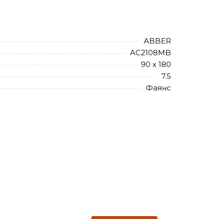
ABBER
AC2108MB
90 х 180
7.5
Фаянс