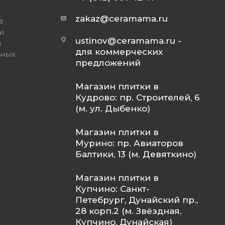
zakaz@ceramama.ru
в
и
ustinov@ceramama.ru
-
и
для коммерческих
ьных
предложений
Магазин плитки в
Кудрово: пр. Строителей, 6
(м. ул. Дыбенко)
Магазин плитки в
Мурино: пр. Авиаторов
Балтики, 13 (м. Девяткино)
Магазин плитки в
Купчино: Санкт-
Петебрург, Дунайский пр.,
28 корп.2 (м. Звёздная,
Купчино, Дунайская)