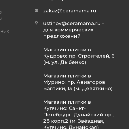
zakaz@ceramama.ru
в
и
ustinov@ceramama.ru
-
и
для коммерческих
ьных
предложений
Магазин плитки в
Кудрово: пр. Строителей, 6
(м. ул. Дыбенко)
Магазин плитки в
Мурино: пр. Авиаторов
Балтики, 13 (м. Девяткино)
Магазин плитки в
Купчино: Санкт-
Петебрург, Дунайский пр.,
28 корп.2 (м. Звёздная,
Купчино, Дунайская)