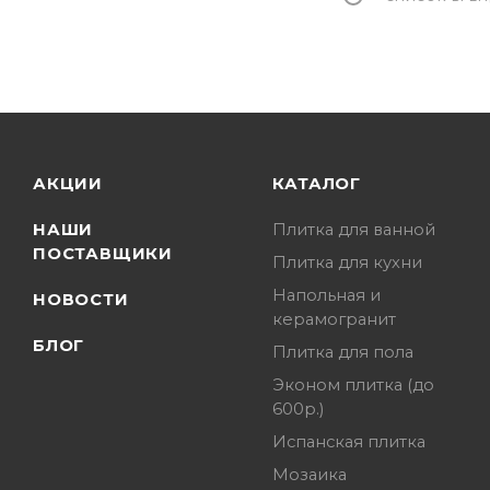
АКЦИИ
КАТАЛОГ
НАШИ
Плитка для ванной
ПОСТАВЩИКИ
Плитка для кухни
Напольная и
НОВОСТИ
керамогранит
БЛОГ
Плитка для пола
Эконом плитка (до
600р.)
Испанская плитка
Мозаика