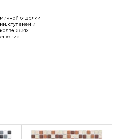
омичной отделки
н, ступеней и
 коллекциях
решение.