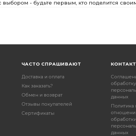
 выбором - будьте первым, кто поделится свои
ЧАСТО СПРАШИВАЮТ
КОНТАК
Доставка и оплата
Соглашен
обработку
Как заказать?
персонал
Обмен и возврат
данных
Отзывы покупателей
Политика 
отношени
Сертификаты
обработк
персонал
данных