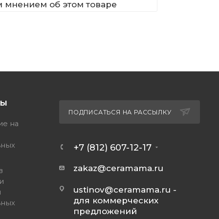
м мнением об этом товаре
ТЫ
ПОДПИСАТЬСЯ НА РАССЫЛКУ
ие на
ьных
+7 (812) 607-12-17
zakaz@ceramama.ru
в
и
ustinov@ceramama.ru
-
и
для коммерческих
ьных
предложений