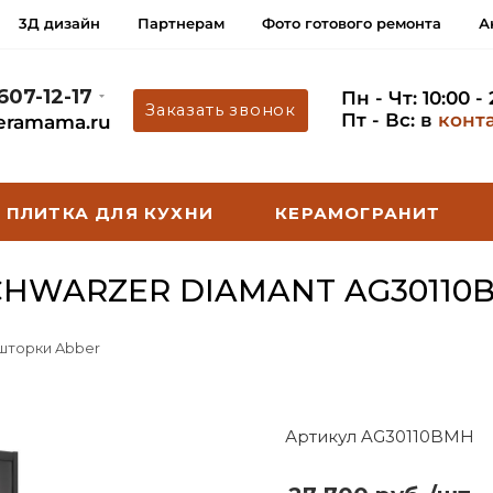
3Д дизайн
Партнерам
Фото готового ремонта
А
 607-12-17
Пн - Чт: 10:00 -
Заказать звонок
Пт - Вс: в
конт
eramama.ru
ПЛИТКА ДЛЯ КУХНИ
КЕРАМОГРАНИТ
CHWARZER DIAMANT AG30110
 шторки Abber
Артикул AG30110BMH