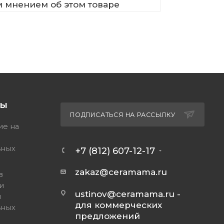
м мнением об этом товаре
ТЫ
ПОДПИСАТЬСЯ НА РАССЫЛКУ
ие на
ьных
+7 (812) 607-12-17
zakaz@ceramama.ru
в
и
ustinov@ceramama.ru
-
и
для коммерческих
ьных
предложений