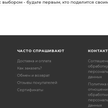
 выбором - будьте первым, кто поделится свои
ЧАСТО СПРАШИВАЮТ
КОНТАК
Доставка и оплата
Соглашен
обработку
Как заказать?
персонал
Обмен и возврат
данных
Отзывы покупателей
Политика 
отношени
Сертификаты
обработк
персонал
данных