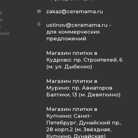
zakaz@ceramama.ru
в
и
ustinov@ceramama.ru
-
и
для коммерческих
ьных
предложений
Магазин плитки в
Кудрово: пр. Строителей, 6
(м. ул. Дыбенко)
Магазин плитки в
Мурино: пр. Авиаторов
Балтики, 13 (м. Девяткино)
Магазин плитки в
Купчино: Санкт-
Петебрург, Дунайский пр.,
28 корп.2 (м. Звёздная,
Купчино, Дунайская)