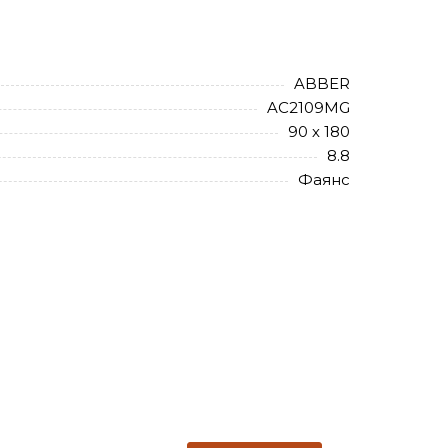
ABBER
AC2109MG
90 х 180
8.8
Фаянс